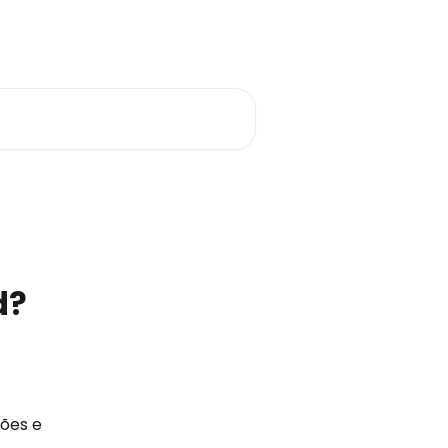
Português do Brasil
d?
ões e 