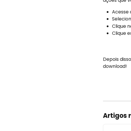
ações que v
Acesse 
Selecion
Clique n
Clique 
Depois disso
download!
Artigos 