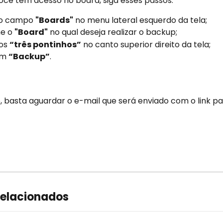
ocê tem acesso no board, siga esses passos:
o campo 
"Boards"
 no menu lateral esquerdo da tela;
e o 
"Board"
 no qual deseja realizar o backup;
os 
“três pontinhos”
 no canto superior direito da tela;
em 
“Backup”
.
, basta aguardar o e-mail que será enviado com o link pa
relacionados