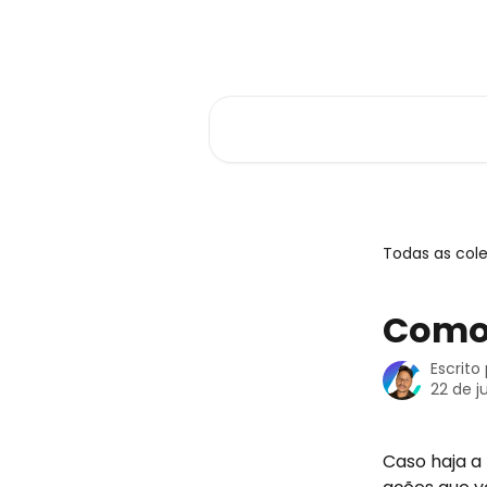
Passar para o conteúdo principal
Central de Ajuda
Pesquisar artigos...
Todas as col
Como 
Escrito
22 de j
Caso haja a