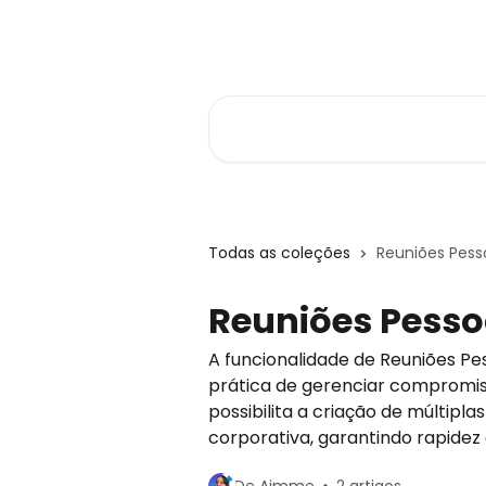
Passar para o conteúdo principal
Central de Ajuda
Pesquisar artigos...
Todas as coleções
Reuniões Pess
Reuniões Pesso
A funcionalidade de Reuniões Pe
prática de gerenciar compromiss
possibilita a criação de múltipla
corporativa, garantindo rapidez 