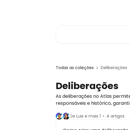
Passar para o conteúdo principal
Central de Ajuda
Pesquisar artigos...
Todas as coleções
Deliberações
Deliberações
As deliberações no Atlas permit
responsáveis e histórico, garan
De Luis e mais 1
4 artigos