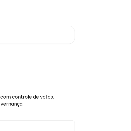
Português do Brasil
 com controle de votos,
overnança.