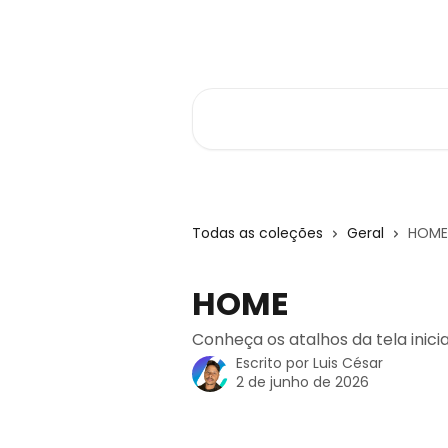
Passar para o conteúdo principal
Central de Ajuda
Pesquisar artigos...
Todas as coleções
Geral
HOME
HOME
Conheça os atalhos da tela inicia
Escrito por
Luis César
2 de junho de 2026