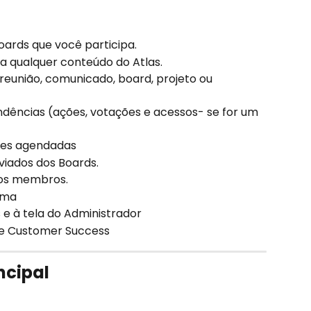
oards que você participa.​
a qualquer conteúdo do Atlas. ​
reunião, comunicado, board, projeto ou 
dências (ações, votações e acessos- se for um 
es agendadas ​
ados dos Boards. ​
los membros. ​
ma​
e à tela do Administrador ​
e Customer Success​
ncipal